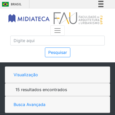
BRASIL
Simplifique!
Comunica BR
Participe
Acesso à informação
Legislação
Canais
Pesquisar
Visualização
15 resultados encontrados
Busca Avançada