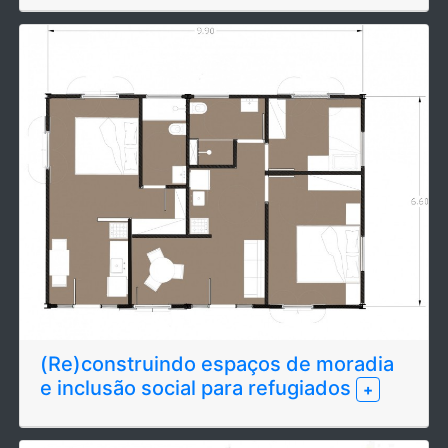
(Re)construindo espaços de moradia
e inclusão social para refugiados
+