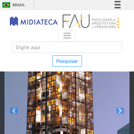
BRASIL
Simplifique!
Comunica BR
Participe
Acesso à informação
Legislação
Canais
Pesquisar
Previous
Next