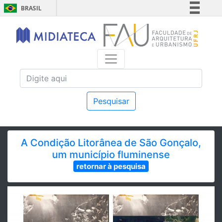
BRASIL
Simplifique!
Comunica BR
Participe
Acesso à informação
Legislação
Canais
Pesquisar
A Condição Litorânea de São Gonçalo,
um município fluminense
retornar à pesquisa