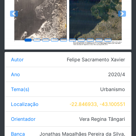
Previous
Next
Autor
Felipe Sacramento Xavier
Ano
2020/4
Tema(s)
Urbanismo
Localização
-22.846933, -43.100551
Orientador
Vera Regina Tângari
Banca
Jonathas Magalhães Pereira da Silva
,