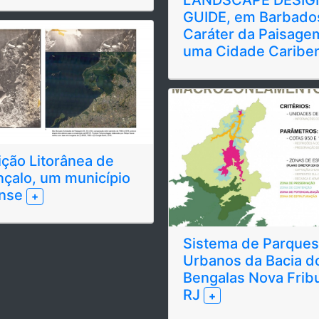
GUIDE, em Barbado
Caráter da Paisage
uma Cidade Caribe
ção Litorânea de
çalo, um município
ense
+
Sistema de Parques
Urbanos da Bacia d
Bengalas Nova Frib
RJ
+