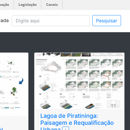
mação
Legislação
Canais
çada
Pesquisar
Lagoa de Piratininga:
Paisagem e Requalificação
Urbana
N