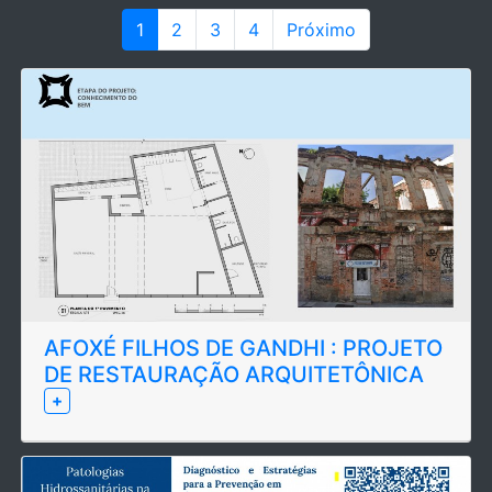
1
2
3
4
Próximo
AFOXÉ FILHOS DE GANDHI : PROJETO
DE RESTAURAÇÃO ARQUITETÔNICA
+