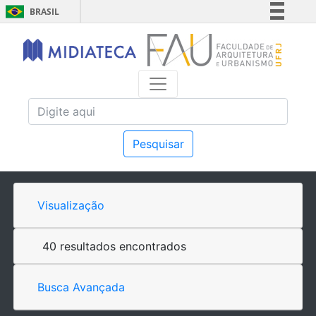
BRASIL
Simplifique!
Comunica BR
Participe
Acesso à informação
Legislação
Canais
Pesquisar
Visualização
40 resultados encontrados
Busca Avançada