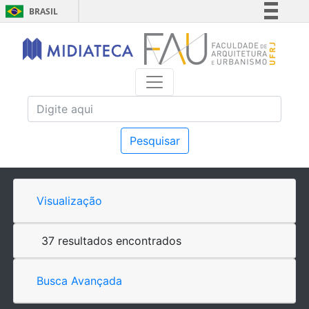
BRASIL
Simplifique!
Comunica BR
Participe
Acesso à informação
Legislação
Canais
Pesquisar
Visualização
37 resultados encontrados
Busca Avançada