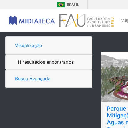
BRASIL
Ma
Visualização
11 resultados encontrados
Busca Avançada
Parque
Mitigaç
Águas n