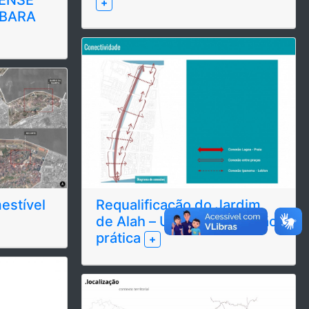
+
ABARA
estível
Requalificação do Jardim
de Alah – Uma aproximação
prática
+