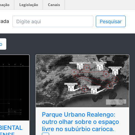
mação
Legislação
Canais
çada
Pesquisar
o
Parque Urbano Realengo:
outro olhar sobre o espaço
IENTAL
livre no subúrbio carioca.
ENSE