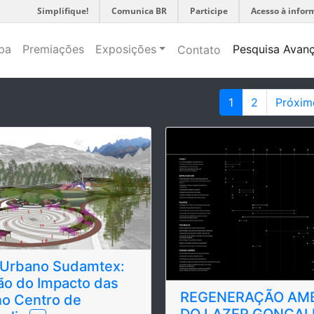
Simplifique!
Comunica BR
Participe
Acesso à infor
pa
Premiações
Exposições
Pesquisa Avan
Contato
1
2
Próxim
 Urbano Sudamtex:
ão do Impacto das
REGENERAÇÃO AMB
o Centro de
DO LAZER GONÇAL