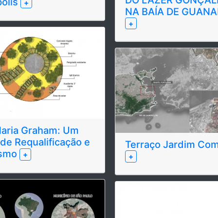
olis
+
NA BAÍA DE GUAN
+
Maria Graham: Um
 de Requalificação e
Terraço Jardim Com
ismo
+
+