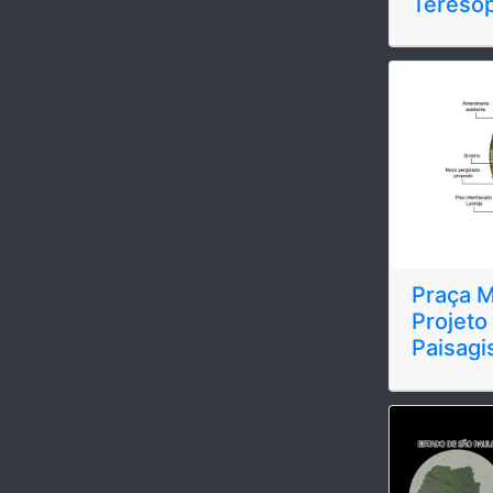
Teresóp
Praça 
Projeto
Paisag