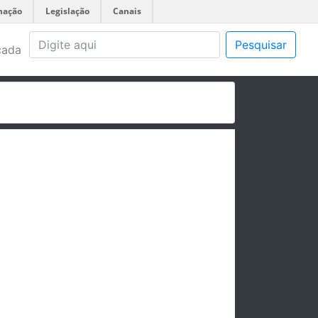
mação
Legislação
Canais
Pesquisar
çada