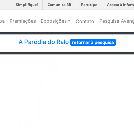
Simplifique!
Comunica BR
Participe
Acesso à infor
pa
Premiações
Exposições
Pesquisa Avan
Contato
A Paródia do Ralo
retornar à pesquisa