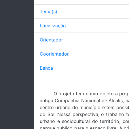
Tema(s)
Localização
Orientador
Coorientador
Banca
O projeto tem como objeto a prop
antiga Companhia Nacional de Álcalis, n
centro urbano do município e tem poss
do Sol. Nessa perspectiva, o trabalho 
urbano e sociocultural do território, 
parque público para o espaço livre. A c