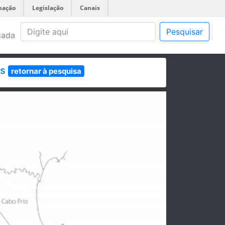
mação
Legislação
Canais
Pesquisar
çada
is
retornar à pesquisa