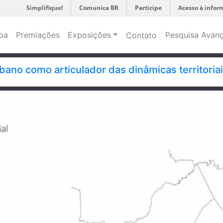
Simplifique!
Comunica BR
Participe
Acesso à infor
pa
Premiações
Exposições
Pesquisa Avan
Contato
rbano como articulador das dinâmicas territoria