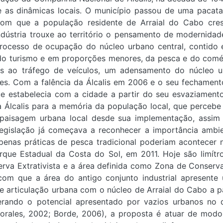
e as dinâmicas locais. O município passou de uma pacata
com que a população residente de Arraial do Cabo cre
dústria trouxe ao território o pensamento de modernidad
rocesso de ocupação do núcleo urbano central, contido 
do turismo e em proporções menores, da pesca e do comé
s ao tráfego de veículos, um adensamento do núcleo ur
s. Com a falência da Álcalis em 2006 e o seu fechamento
e estabelecia com a cidade a partir do seu esvaziamento 
a Álcalis para a memória da população local, que percebe
paisagem urbana local desde sua implementação, assim
 legislação já começava a reconhecer a importância amb
apenas práticas de pesca tradicional poderiam acontecer 
rque Estadual da Costa do Sol, em 2011. Hoje são limítro
rva Extrativista e a área definida como Zona de Conserva
com que a área do antigo conjunto industrial apresente
 articulação urbana com o núcleo de Arraial do Cabo a par
erando o potencial apresentado por vazios urbanos no 
orales, 2002; Borde, 2006), a proposta é atuar de modo 