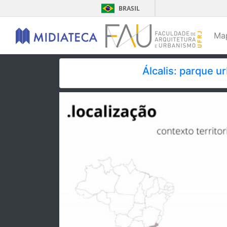
BRASIL
Ma
Álcalis: parque u