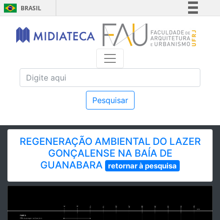
BRASIL
Simplifique!
Comunica BR
Participe
Acesso à informação
Legislação
Canais
Pesquisar
REGENERAÇÃO AMBIENTAL DO LAZER
GONÇALENSE NA BAÍA DE
GUANABARA
retornar à pesquisa