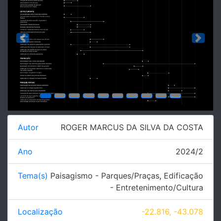
Previous
Next
Autor
ROGER MARCUS DA SILVA DA COSTA
Ano
2024/2
Tema(s)
Paisagismo - Parques/Praças
,
Edificação
- Entretenimento/Cultura
Localização
-22.816, -43.078