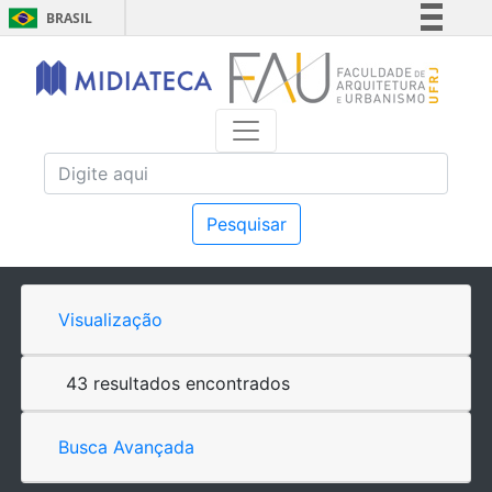
BRASIL
Simplifique!
Comunica BR
Participe
Acesso à informação
Legislação
Canais
Pesquisar
Visualização
43 resultados encontrados
Busca Avançada