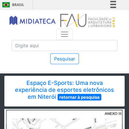
BRASIL
Simplifique!
Comunica BR
Participe
Acesso à informação
Legislação
Canais
Pesquisar
Espaço E-Sports: Uma nova
experiência de esportes eletrônicos
em Niterói
retornar à pesquisa