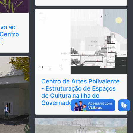
ivo ao
Centro
+
Centro de Artes Polivalente
- Estruturação de Espaços
de Cultura na Ilha do
Governador
+