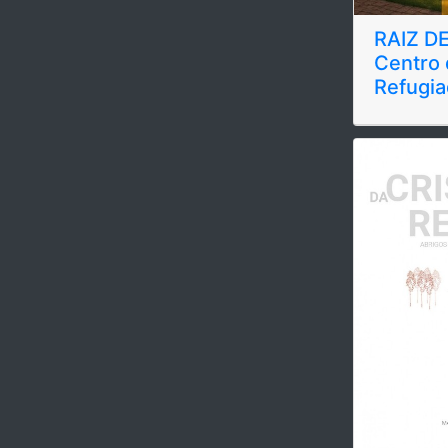
RAIZ D
Centro 
Refugi