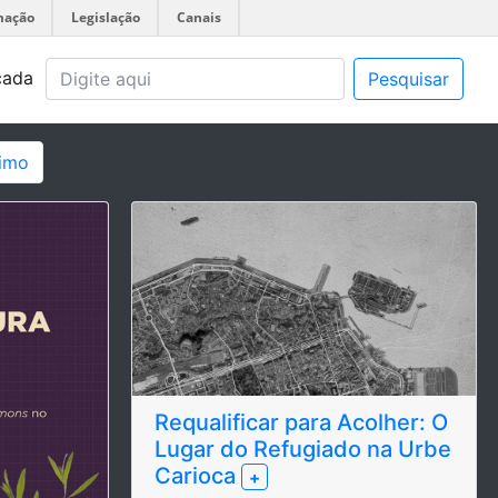
mação
Legislação
Canais
çada
Pesquisar
imo
Requalificar para Acolher: O
Lugar do Refugiado na Urbe
Carioca
+