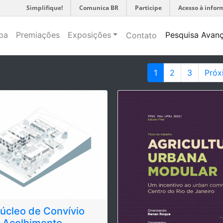
Simplifique!
Comunica BR
Participe
Acesso à infor
pa
Premiações
Exposições
Pesquisa Avan
Contato
1
2
3
Próx
Núcleo de Convívio
e Acolhimento