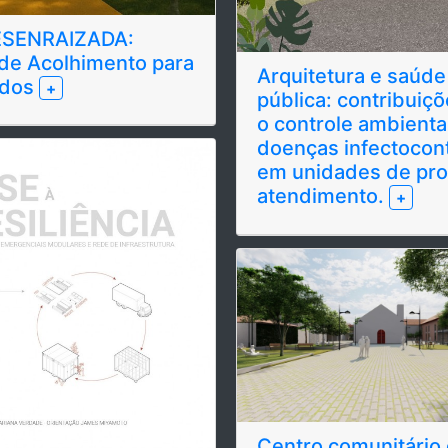
ESENRAIZADA:
de Acolhimento para
Arquitetura e saúde
ados
+
pública: contribuiçõ
o controle ambienta
doenças infectocon
em unidades de pro
atendimento.
+
Centro comunitário