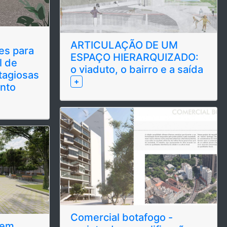
ARTICULAÇÃO DE UM
es para
ESPAÇO HIERARQUIZADO:
l de
o viaduto, o bairro e a saída
tagiosas
+
nto
Comercial botafogo -
 em