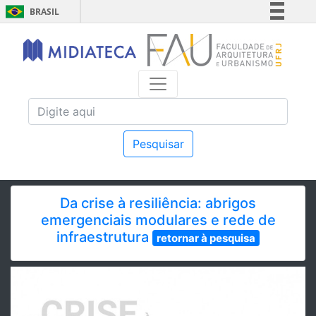
BRASIL
Simplifique!
Comunica BR
Participe
Acesso à informação
Legislação
Canais
Pesquisar
Da crise à resiliência: abrigos
emergenciais modulares e rede de
infraestrutura
retornar à pesquisa