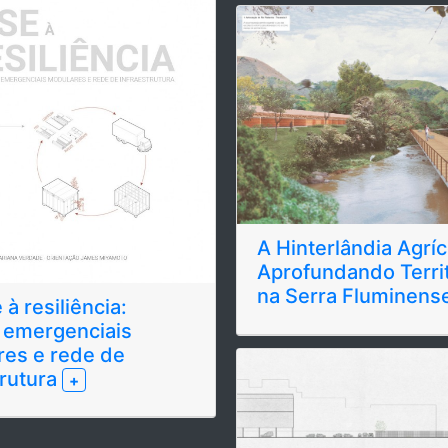
A Hinterlândia Agríc
Aprofundando Terri
na Serra Fluminens
 à resiliência:
 emergenciais
es e rede de
trutura
+