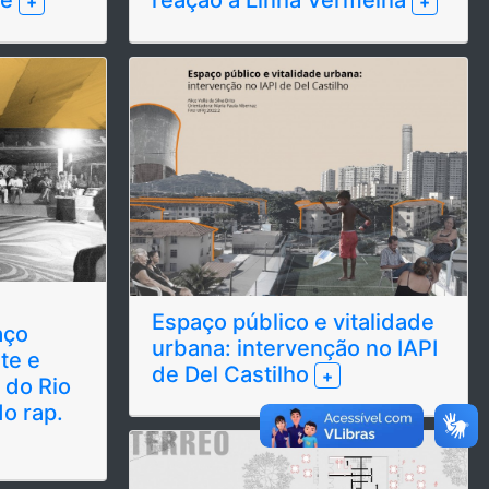
+
+
Espaço público e vitalidade
aço
urbana: intervenção no IAPI
te e
de Del Castilho
+
 do Rio
do rap.