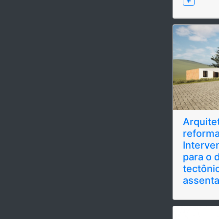
+
Arquite
reforma
Interve
para o 
tectôni
assent