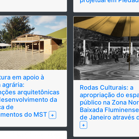
tura em apoio à
 agrária:
Rodas Culturais: a
nções arquitetônicas
apropriação do esp
desenvolvimento da
público na Zona Nor
ca de
Baixada Fluminense
amentos do MST
+
de Janeiro através 
+