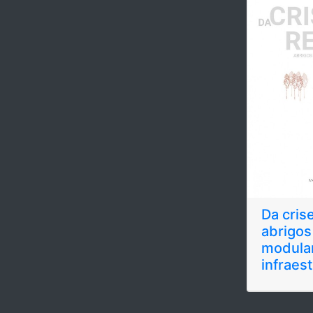
Da crise
abrigos
modular
infraes