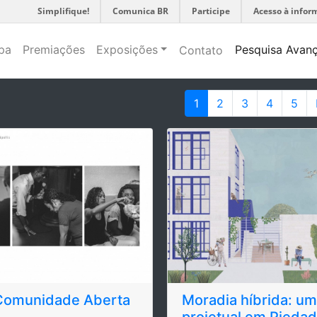
Simplifique!
Comunica BR
Participe
Acesso à infor
pa
Premiações
Exposições
Pesquisa Avan
Contato
1
2
3
4
5
Comunidade Aberta
Moradia híbrida: um
projetual em Pieda