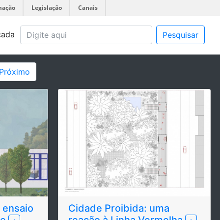
mação
Legislação
Canais
çada
Pesquisar
Próximo
 ensaio
Cidade Proibida: uma
de
reação à Linha Vermelha