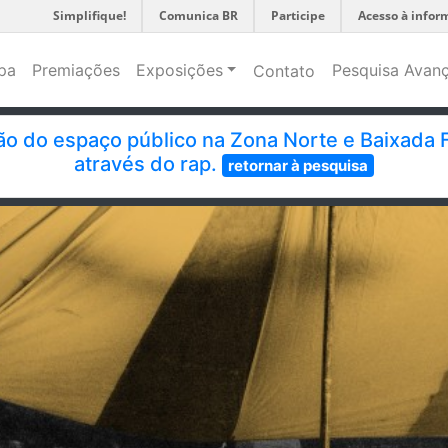
Simplifique!
Comunica BR
Participe
Acesso à infor
pa
Premiações
Exposições
Pesquisa Avan
Contato
ção do espaço público na Zona Norte e Baixada 
através do rap.
retornar à pesquisa