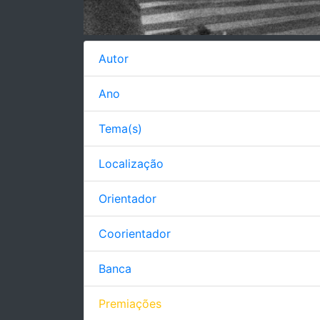
Autor
Ano
Tema(s)
Localização
Orientador
Coorientador
Banca
Premiações