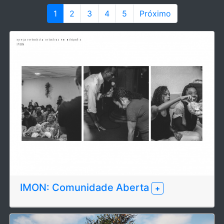
1
2
3
4
5
Próximo
IMON: Comunidade Aberta
+