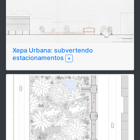
Xepa Urbana: subvertendo
estacionamentos
+