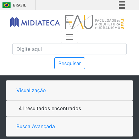
BRASIL
Simplifique!
Comunica BR
Participe
Acesso à informação
Legislação
Canais
Pesquisar
Visualização
41 resultados encontrados
Busca Avançada