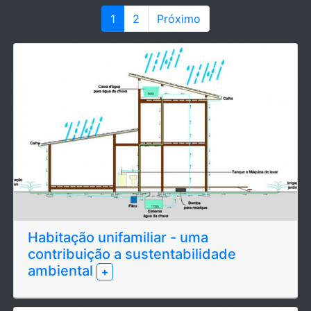
1
2
Próximo
Habitação unifamiliar - uma
contribuição a sustentabilidade
ambiental
+