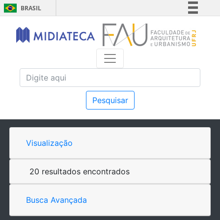
BRASIL
Simplifique!
Comunica BR
Participe
Acesso à informação
Legislação
Canais
Pesquisar
Visualização
20 resultados encontrados
Busca Avançada