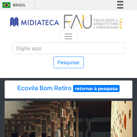
BRASIL
Simplifique!
Comunica BR
Participe
Acesso à informação
Legislação
Canais
Pesquisar
Ecovila Bom Retiro
retornar à pesquisa