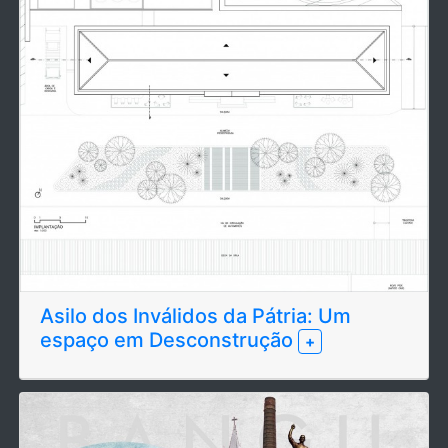
Asilo dos Inválidos da Pátria: Um
espaço em Desconstrução
+