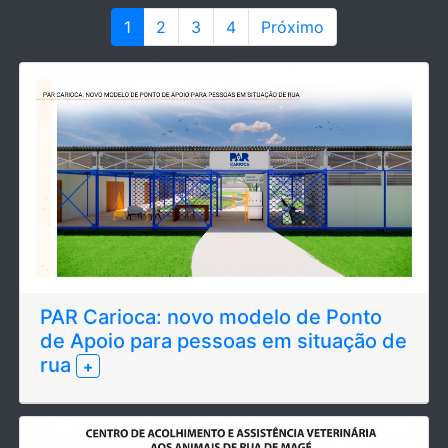
1
2
3
4
Próximo
PAR Carioca: novo modelo de Ponto
de Apoio para pessoas em situação de
rua
+