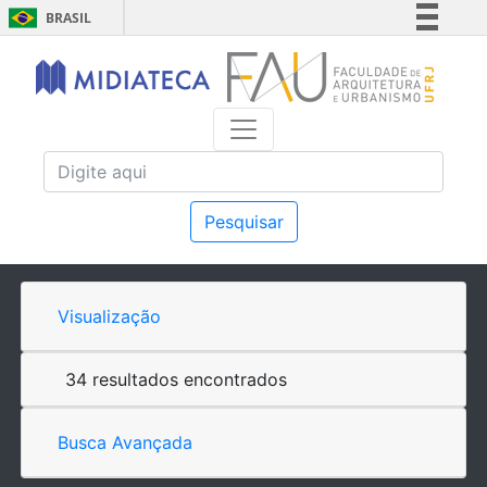
BRASIL
Simplifique!
Comunica BR
Participe
Acesso à informação
Legislação
Canais
Pesquisar
Visualização
34 resultados encontrados
Busca Avançada