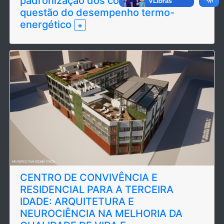
padronização dos condomínios e a
questão do desempenho termo-
energético
+
CENTRO DE CONVIVÊNCIA E
RESIDENCIAL PARA A TERCEIRA
IDADE: ARQUITETURA E
NEUROCIÊNCIA NA MELHORIA DA