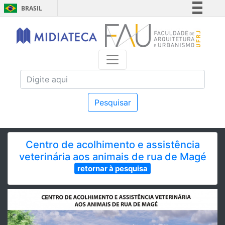
BRASIL
Simplifique!
Comunica BR
Participe
Acesso à informação
Legislação
Canais
Pesquisar
Centro de acolhimento e assistência
veterinária aos animais de rua de Magé
retornar à pesquisa