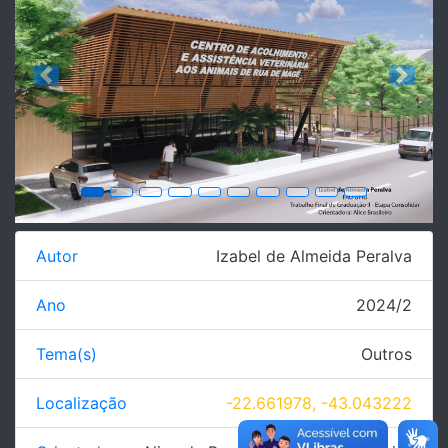
Previous
Next
Autor
Izabel de Almeida Peralva
Ano
2024/2
Tema(s)
Outros
Localização
-22.661978, -43.043222