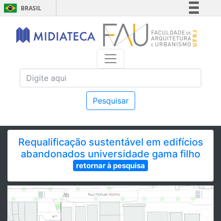
BRASIL
Simplifique!
Comunica BR
Participe
Acesso à informação
Legislação
Canais
Pesquisar
Requalificação sustentável em edifícios
abandonados universidade gama filho
retornar à pesquisa