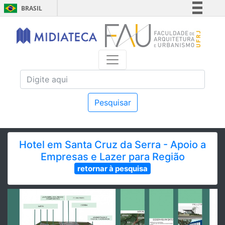
BRASIL
Simplifique!
Comunica BR
Participe
Acesso à informação
Legislação
Canais
Pesquisar
Hotel em Santa Cruz da Serra - Apoio a
Empresas e Lazer para Região
retornar à pesquisa