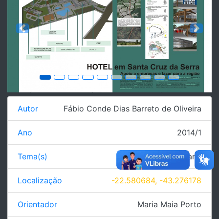
Previous
Next
Autor
Fábio Conde Dias Barreto de Oliveira
Ano
2014/1
Tema(s)
Edificação - Hotelaria
Localização
-22.580684, -43.276178
Orientador
Maria Maia Porto