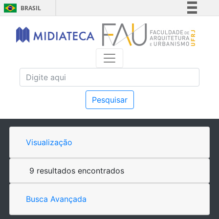
BRASIL
Simplifique!
Comunica BR
Participe
Acesso à informação
Legislação
Canais
Pesquisar
Visualização
9 resultados encontrados
Busca Avançada