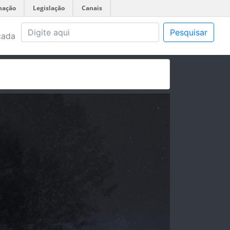
mação
Legislação
Canais
Pesquisar
çada