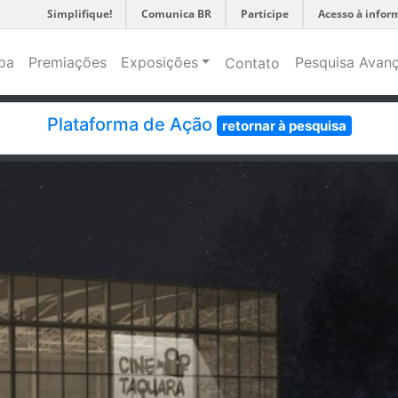
Simplifique!
Comunica BR
Participe
Acesso à infor
pa
Premiações
Exposições
Pesquisa Avan
Contato
Plataforma de Ação
retornar à pesquisa