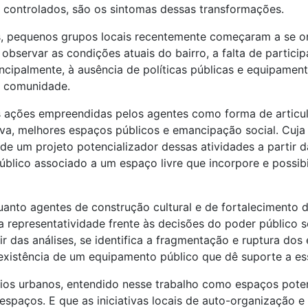
 controlados, são os sintomas dessas transformações.
, pequenos grupos locais recentemente começaram a se org
o observar as condições atuais do bairro, a falta de parti
incipalmente, à ausência de políticas públicas e equipame
 a comunidade.
s ações empreendidas pelos agentes como forma de articu
tiva, melhores espaços públicos e emancipação social. Cuja
de um projeto potencializador dessas atividades a partir 
blico associado a um espaço livre que incorpore e possibi
nto agentes de construção cultural e de fortalecimento da
 representatividade frente às decisões do poder público so
r das análises, se identifica a fragmentação e ruptura do
nexistência de um equipamento público que dê suporte a es
ios urbanos, entendido nesse trabalho como espaços poten
espaços. E que as iniciativas locais de auto-organização e