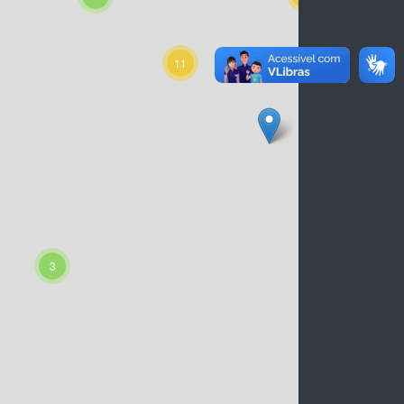
11
10
3