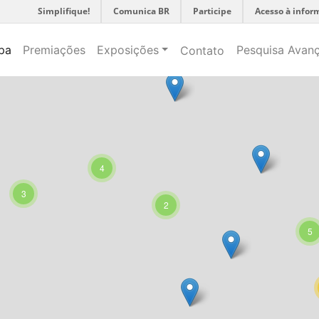
Simplifique!
Comunica BR
Participe
Acesso à infor
3
pa
Premiações
Exposições
Pesquisa Avan
Contato
4
3
2
5