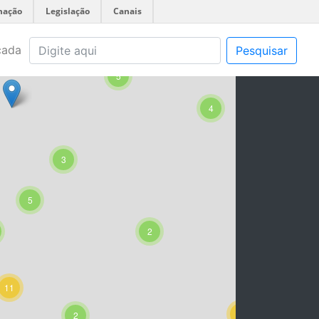
mação
Legislação
Canais
5
çada
Pesquisar
5
4
14
3
5
14
2
11
17
2