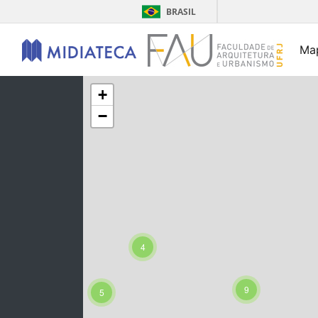
BRASIL
Ma
+
−
3
4
2
9
5