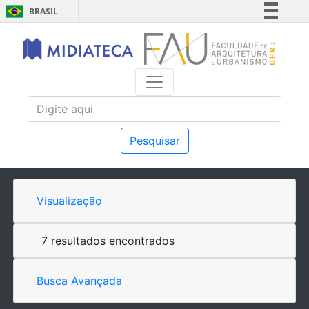
BRASIL
Simplifique!
Comunica BR
Participe
Acesso à informação
Legislação
Canais
Pesquisar
Visualização
7 resultados encontrados
Busca Avançada