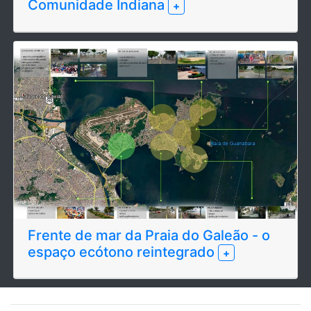
Comunidade Indiana
+
Frente de mar da Praia do Galeão - o
espaço ecótono reintegrado
+