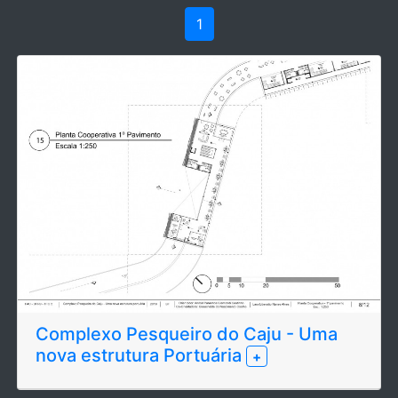
1
Complexo Pesqueiro do Caju - Uma
nova estrutura Portuária
+