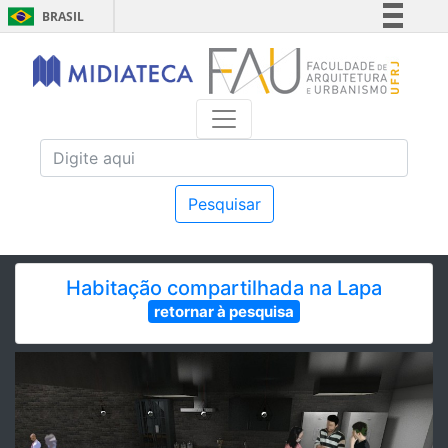
BRASIL
Simplifique!
Comunica BR
Participe
Acesso à informação
Legislação
Canais
Pesquisar
Habitação compartilhada na Lapa
retornar à pesquisa