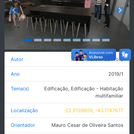
Previous
Next
Autor
Pietro Marotti da Frota
Ano
2019/1
Tema(s)
Edificação
,
Edificação - Habitação
multifamiliar
Localização
-22.9139809, -43.1787677
Orientador
Mauro Cesar de Oliveira Santos