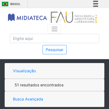
BRASIL
Simplifique!
Comunica BR
Participe
Acesso à informação
Legislação
Canais
Pesquisar
Visualização
51 resultados encontrados
Busca Avançada