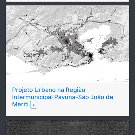
Projeto Urbano na Região
Intermunicipal Pavuna-São João de
Meriti
+