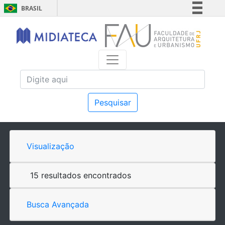
BRASIL
Simplifique!
Comunica BR
Participe
Acesso à informação
Legislação
Canais
Pesquisar
Visualização
15 resultados encontrados
Busca Avançada