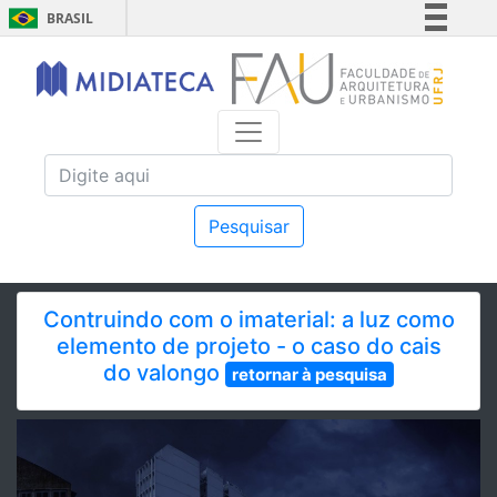
BRASIL
Simplifique!
Comunica BR
Participe
Acesso à informação
Legislação
Canais
Pesquisar
Contruindo com o imaterial: a luz como
elemento de projeto - o caso do cais
do valongo
retornar à pesquisa