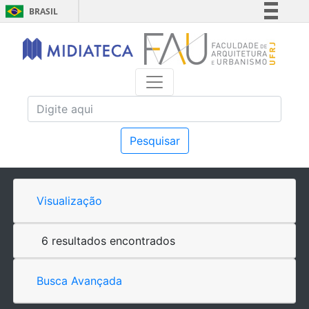
BRASIL
Simplifique!
Comunica BR
Participe
Acesso à informação
Legislação
Canais
Pesquisar
Visualização
6 resultados encontrados
Busca Avançada