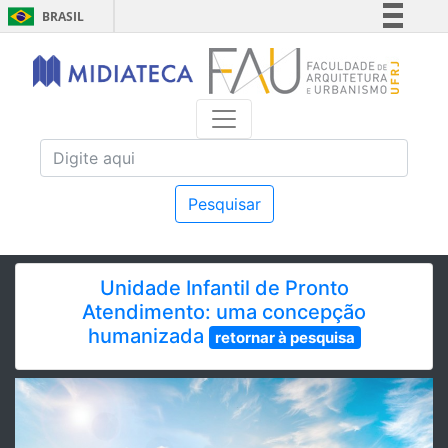
BRASIL
Simplifique!
Comunica BR
Participe
Acesso à informação
Legislação
Canais
Pesquisar
Unidade Infantil de Pronto
Atendimento: uma concepção
humanizada
retornar à pesquisa