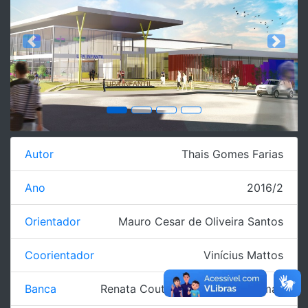
Previous
Next
Autor
Thais Gomes Farias
Ano
2016/2
Orientador
Mauro Cesar de Oliveira Santos
Coorientador
Vinícius Mattos
Banca
Renata Couto
,
Tarciso Binoti Simas