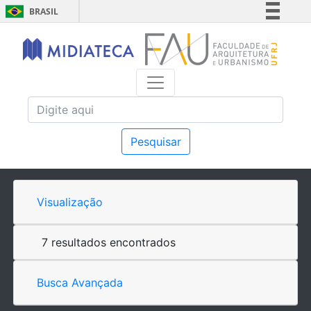
BRASIL
Simplifique!
Comunica BR
Participe
Acesso à informação
Legislação
Canais
Pesquisar
Visualização
7 resultados encontrados
Busca Avançada