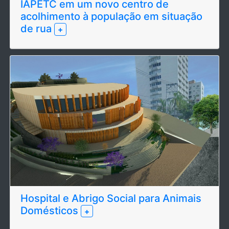
IAPETC em um novo centro de
acolhimento à população em situação
de rua
+
Hospital e Abrigo Social para Animais
Domésticos
+