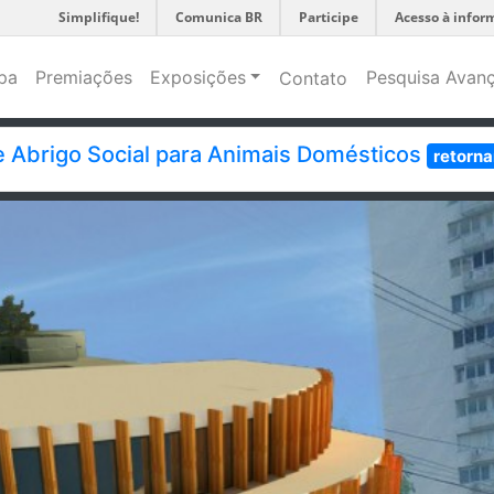
Simplifique!
Comunica BR
Participe
Acesso à infor
pa
Premiações
Exposições
Pesquisa Avan
Contato
e Abrigo Social para Animais Domésticos
retorna