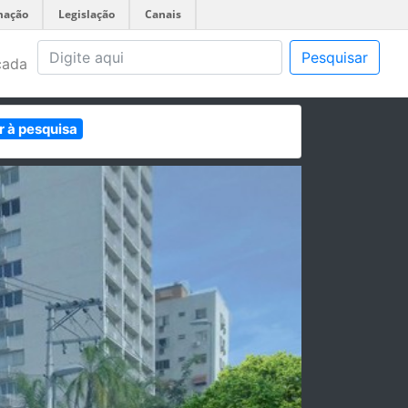
mação
Legislação
Canais
Pesquisar
çada
r à pesquisa