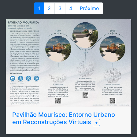
1
2
3
4
Próximo
Pavilhão Mourisco: Entorno Urbano
em Reconstruções Virtuais
+