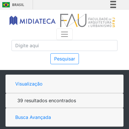
BRASIL
Simplifique!
Comunica BR
Participe
Acesso à informação
Legislação
Canais
Pesquisar
Visualização
39 resultados encontrados
Busca Avançada