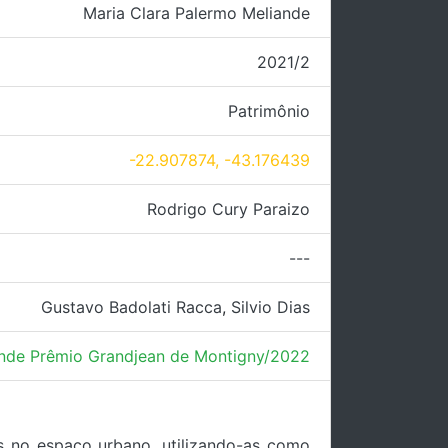
Maria Clara Palermo Meliande
2021/2
Patrimônio
-22.907874, -43.176439
Rodrigo Cury Paraizo
---
Gustavo Badolati Racca
,
Silvio Dias
ande Prêmio Grandjean de Montigny/2022
as no espaço urbano, utilizando-as como