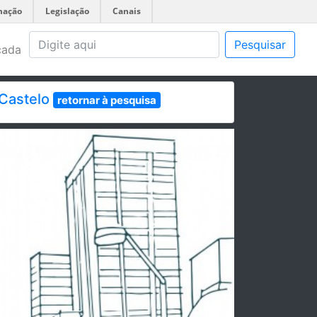
mação
Legislação
Canais
Pesquisar
çada
 Castelo
retornar à pesquisa