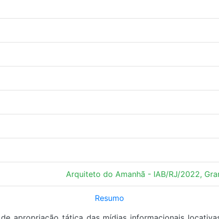
Arquiteto do Amanhã - IAB/RJ/2022, Gr
Resumo
de apropriação tática das mídias informacionais locativ