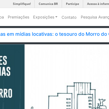
Simplifique!
Comunica BR
Participe
Acesso à infor
pa
Premiações
Exposições
Pesquisa Avan
Contato
s em mídias locativas: o tesouro do Morro do