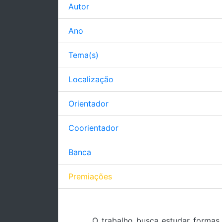
Autor
Ano
Tema(s)
Localização
Orientador
Coorientador
Banca
Premiações
O trabalho busca estudar formas 