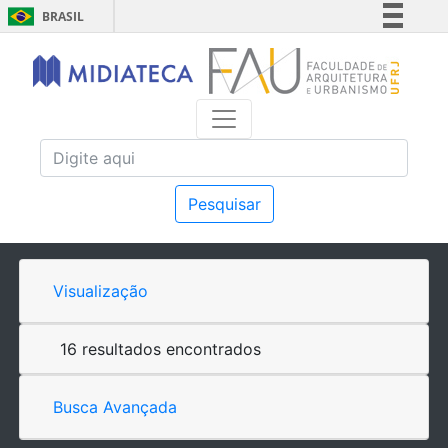
BRASIL
Simplifique!
Comunica BR
Participe
Acesso à informação
Legislação
Canais
Pesquisar
Visualização
16 resultados encontrados
Busca Avançada