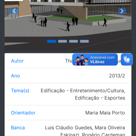
Previous
Next
Autor
Thais Dos Santos Diegues
Ano
2013/2
Tema(s)
Edificação - Entretenimento/Cultura
,
Edificação - Esportes
Orientador
Maria Maia Porto
Banca
Luis Cláudio Guedes
,
Mara Oliveira
Eskinazi
,
Rogério Cardeman