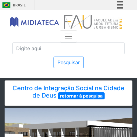
BRASIL
Simplifique!
Comunica BR
Participe
Acesso à informação
Legislação
Canais
Pesquisar
Centro de Integração Social na Cidade
de Deus
retornar à pesquisa