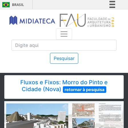
BRASIL
Simplifique!
Comunica BR
Participe
Acesso à informação
Legislação
Canais
Pesquisar
Fluxos e Fixos: Morro do Pinto e
Cidade (Nova)
retornar à pesquisa