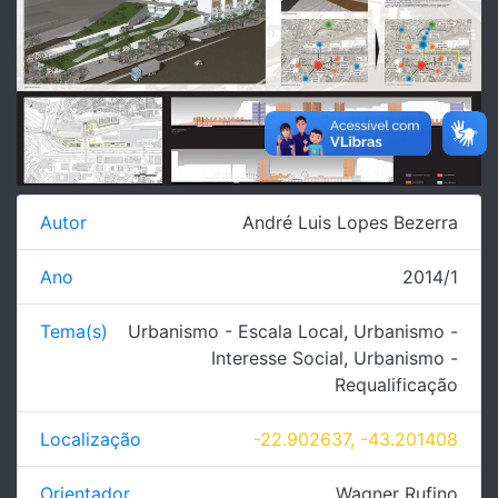
Autor
André Luis Lopes Bezerra
Ano
2014/1
Tema(s)
Urbanismo - Escala Local
,
Urbanismo -
Interesse Social
,
Urbanismo -
Requalificação
Localização
-22.902637, -43.201408
Orientador
Wagner Rufino