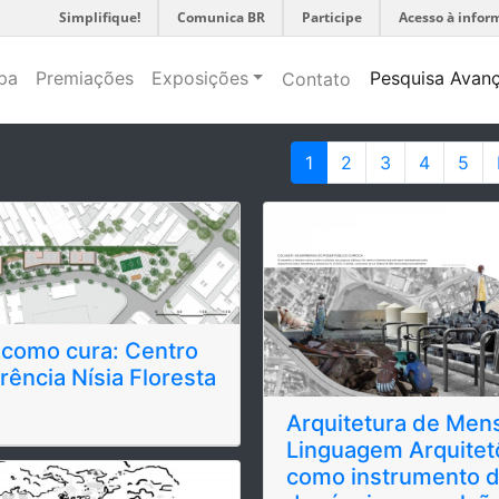
Simplifique!
Comunica BR
Participe
Acesso à infor
pa
Premiações
Exposições
Pesquisa Avan
Contato
1
2
3
4
5
 como cura: Centro
rência Nísia Floresta
Arquitetura de Men
Linguagem Arquitet
como instrumento 