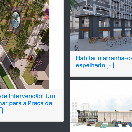
Habitar o arranha-c
espelhado
+
 de Intervenção: Um
har para a Praça da
+