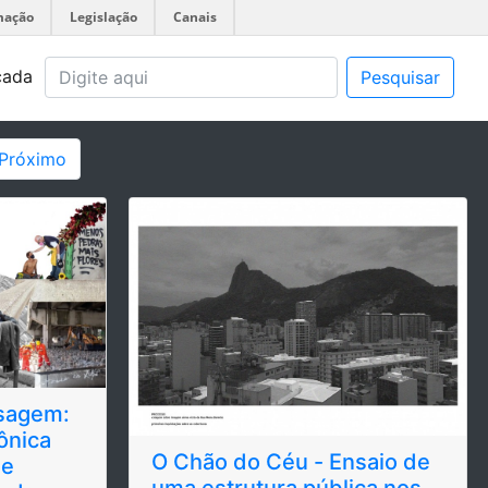
mação
Legislação
Canais
çada
Pesquisar
Próximo
sagem:
ônica
O Chão do Céu - Ensaio de
de
uma estrutura pública nos