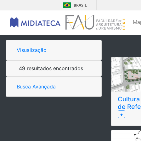
BRASIL
Ma
Visualização
49 resultados encontrados
Busca Avançada
Cultura
de Refe
+