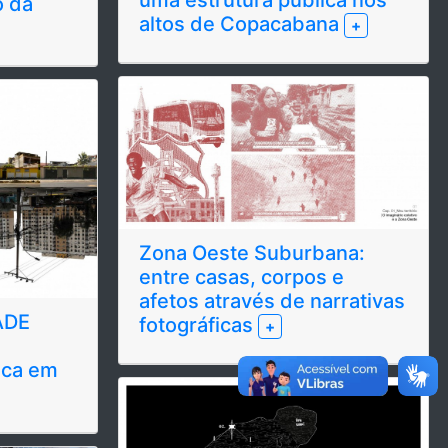
o da
altos de Copacabana
+
Zona Oeste Suburbana:
entre casas, corpos e
afetos através de narrativas
ADE
fotográficas
+
ica em