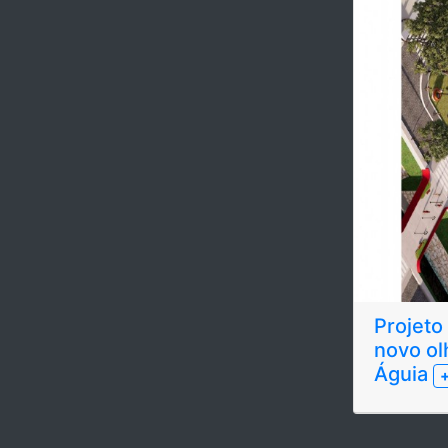
Projeto
novo ol
Águia