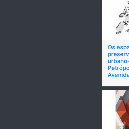
Os espa
preserv
urbano-
Petrópol
Avenida