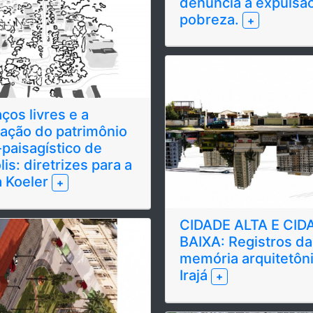
denúncia a expulsã
pobreza.
+
ços livres e a
ação do patrimônio
paisagístico de
is: diretrizes para a
 Koeler
+
CIDADE ALTA E CID
BAIXA: Registros da
memória arquitetôn
Irajá
+