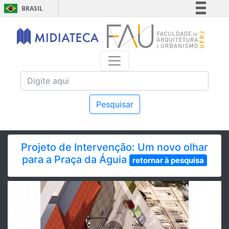
BRASIL
Simplifique!
Comunica BR
Participe
Acesso à informação
Legislação
Canais
Pesquisar
Projeto de Intervenção: Um novo olhar
para a Praça da Águia
retornar à pesquisa