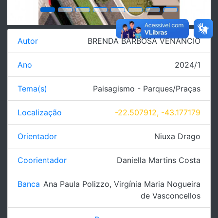
Autor
BRENDA BARBOSA VENANCIO
Ano
2024/1
Tema(s)
Paisagismo - Parques/Praças
Localização
-22.507912, -43.177179
Orientador
Niuxa Drago
Coorientador
Daniella Martins Costa
Banca
Ana Paula Polizzo
,
Virgínia Maria Nogueira
de Vasconcellos