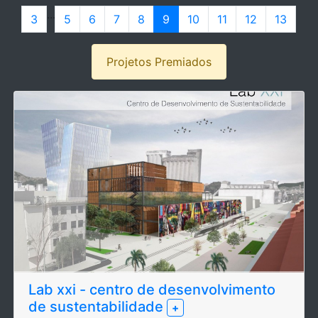
...
3
5
6
7
8
9
10
11
12
13
Projetos Premiados
Lab xxi - centro de desenvolvimento
de sustentabilidade
+