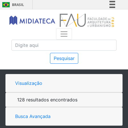
BRASIL
Simplifique!
Comunica BR
Participe
Acesso à informação
Legislação
Canais
Pesquisar
Visualização
128 resultados encontrados
Busca Avançada