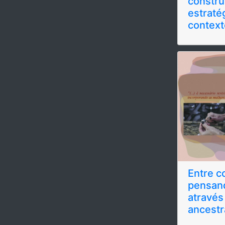
constr
estraté
context
Entre c
pensand
através
ancestr