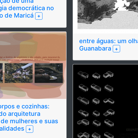
ução de uma
gia democrática no
o de Maricá
+
entre águas: um olh
Guanabara
+
orpos e cozinhas:
o arquitetura
 de mulheres e suas
alidades
+