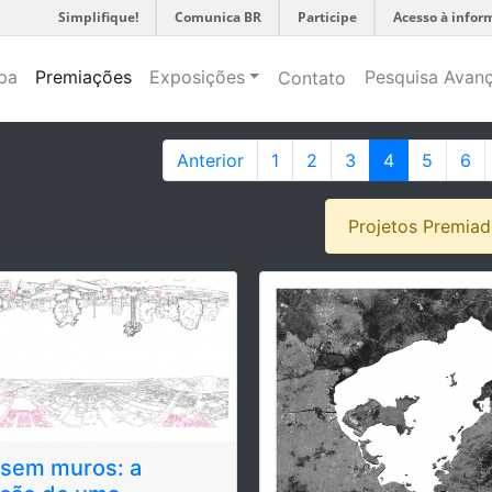
Simplifique!
Comunica BR
Participe
Acesso à infor
pa
Premiações
Exposições
Pesquisa Avan
Contato
Anterior
1
2
3
4
5
6
Projetos Premia
 sem muros: a