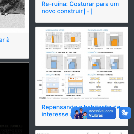
Re-ruína: Costurar para um
novo construir
+
ar à
Repensando a habitação de
interesse social
+