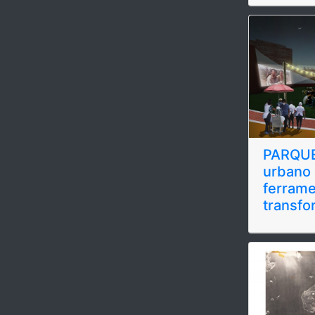
PARQUE
urbano
ferrame
transfo