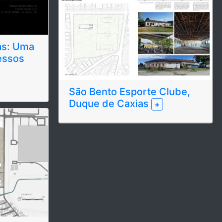
as: Uma
essos
São Bento Esporte Clube,
Duque de Caxias
+