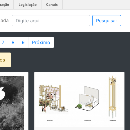
mação
Legislação
Canais
çada
Pesquisar
7
8
9
Próximo
dos