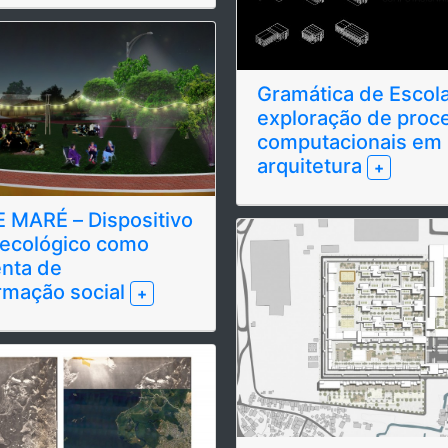
Gramática de Escol
exploração de proc
computacionais em
arquitetura
+
 MARÉ – Dispositivo
 ecológico como
nta de
rmação social
+