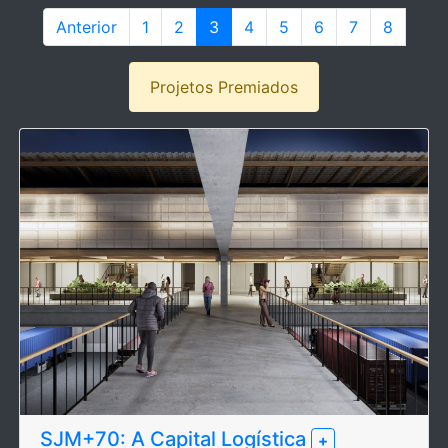
Anterior
1
2
3
4
5
6
7
8
Projetos Premiados
SJM+70: A Capital Logística
+