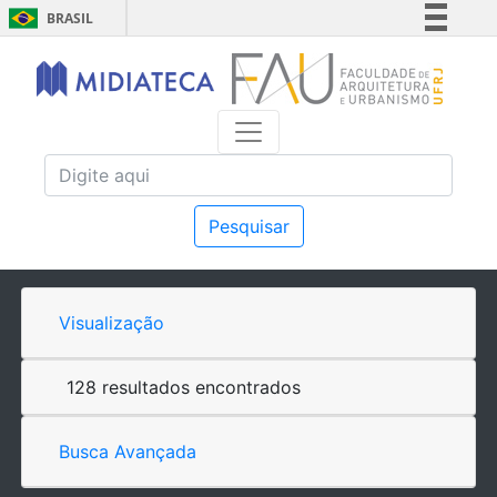
BRASIL
Simplifique!
Comunica BR
Participe
Acesso à informação
Legislação
Canais
Pesquisar
Visualização
128 resultados encontrados
Busca Avançada