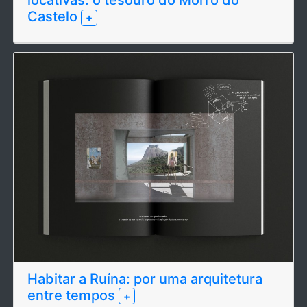
locativas: o tesouro do Morro do
Castelo
+
Habitar a Ruína: por uma arquitetura
entre tempos
+