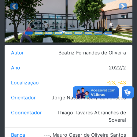
Previous
Next
Autor
Beatriz Fernandes de Oliveira
Ano
2022/2
Localização
-23, -43
Orientador
Jorge Nassar Fleury da Fonseca
Coorientador
Thiago Tavares Abranches de
Soveral
Banca
---
,
Mauro Cesar de Oliveira Santos