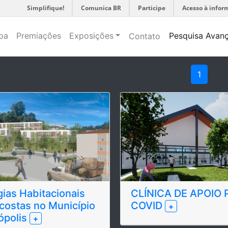
Simplifique!
Comunica BR
Participe
Acesso à infor
pa
Premiações
Exposições
Pesquisa Avan
Contato
1
gias Habitacionais
CLÍNICA DE APOIO 
costas no Município
COVID
+
ópolis
+