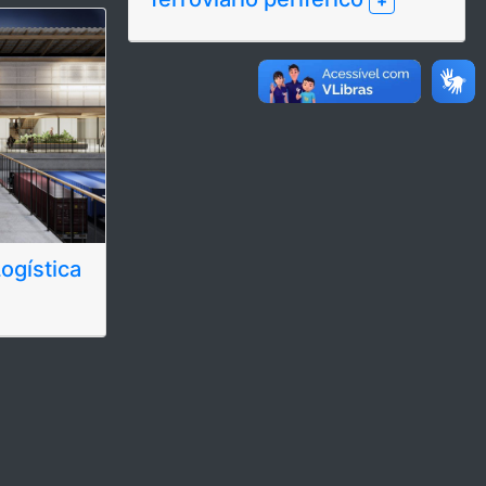
+
ogística