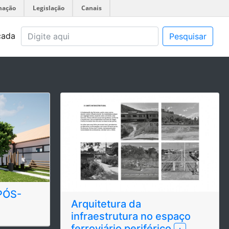
mação
Legislação
Canais
çada
Pesquisar
PÓS-
Arquitetura da
infraestrutura no espaço
ferroviário periférico