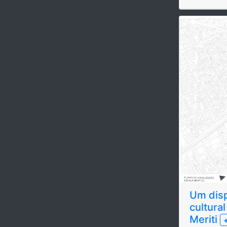
Um disp
cultura
Meriti