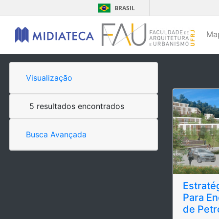
BRASIL
Ma
Visualização
5 resultados encontrados
Busca Avançada
Estraté
Para En
de Petr