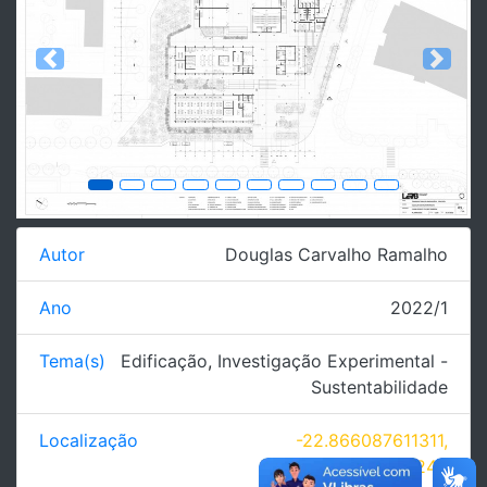
Previous
Next
Autor
Douglas Carvalho Ramalho
Ano
2022/1
Tema(s)
Edificação
,
Investigação Experimental -
Sustentabilidade
Localização
-22.866087611311,
-43.216383104244