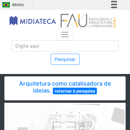
BRASIL
Simplifique!
Comunica BR
Participe
Acesso à informação
Legislação
Canais
Pesquisar
Arquitetura como catalisadora de
ideias.
retornar à pesquisa