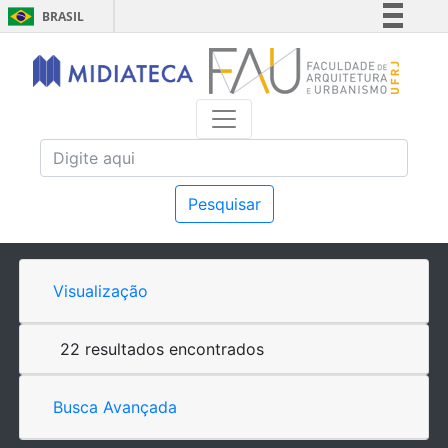
BRASIL
Simplifique!
Comunica BR
Participe
Acesso à informação
Legislação
Canais
Pesquisar
Visualização
22 resultados encontrados
Busca Avançada