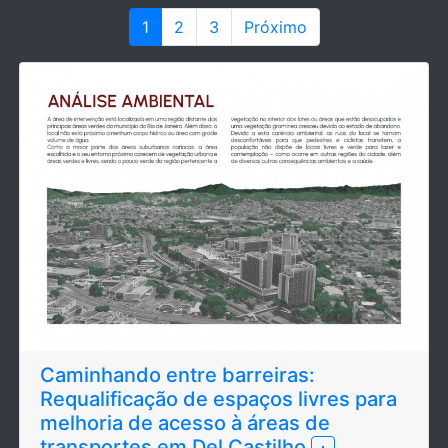
1
2
3
Próximo
Caminhando entre barreiras:
Requalificação de espaços livres para
melhoria de acesso à áreas de
transportes em Del Castilho