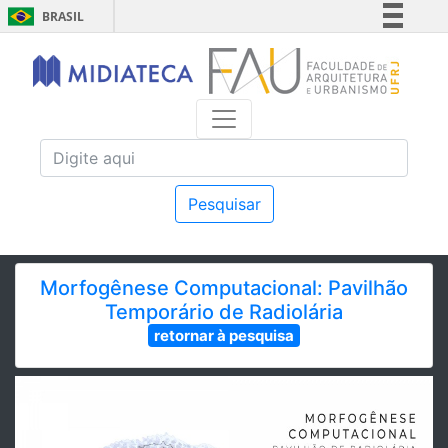
BRASIL
Simplifique!
Comunica BR
Participe
Acesso à informação
Legislação
Canais
Pesquisar
Morfogênese Computacional: Pavilhão
Temporário de Radiolária
retornar à pesquisa